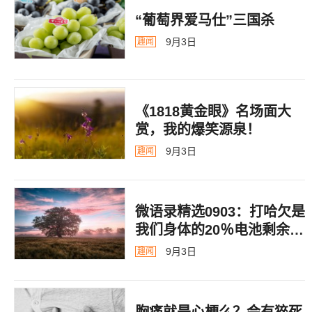
“葡萄界爱马仕”三国杀
9月3日
趣闻
《1818黄金眼》名场面大
赏，我的爆笑源泉！
9月3日
趣闻
微语录精选0903：打哈欠是
我们身体的20％电池剩余警
告
9月3日
趣闻
胸痛就是心梗么？会有猝死