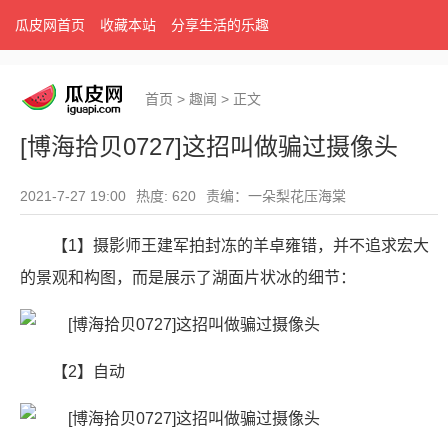
瓜皮网首页
收藏本站
分享生活的乐趣
首页
>
趣闻
>
正文
[博海拾贝0727]这招叫做骗过摄像头
2021-7-27 19:00
热度: 620
责编：一朵梨花压海棠
【1】摄影师王建军拍封冻的羊卓雍错，并不追求宏大
的景观和构图，而是展示了湖面片状冰的细节：
【2】自动