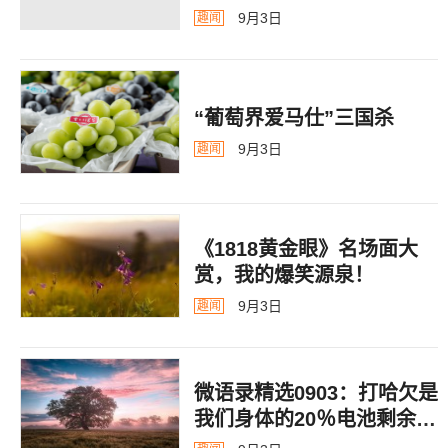
9月3日
趣闻
“葡萄界爱马仕”三国杀
9月3日
趣闻
《1818黄金眼》名场面大
赏，我的爆笑源泉！
9月3日
趣闻
微语录精选0903：打哈欠是
我们身体的20％电池剩余警
告