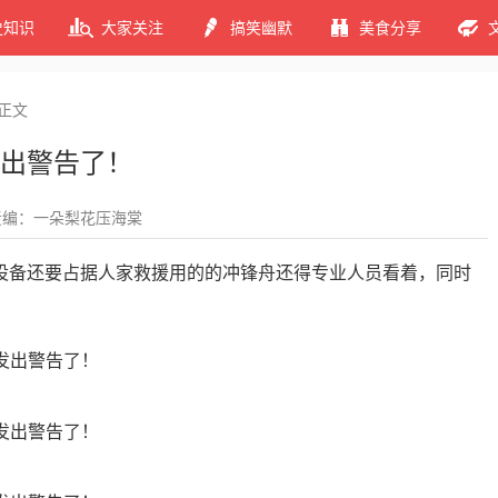
史知识
大家关注
搞笑幽默
美食分享
正文
出警告了！
责编：一朵梨花压海棠
设备还要占据人家救援用的的冲锋舟还得专业人员看着，同时