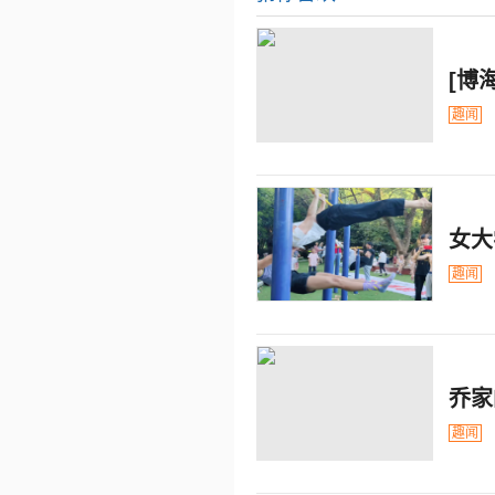
[博
趣闻
女大
趣闻
乔家
趣闻