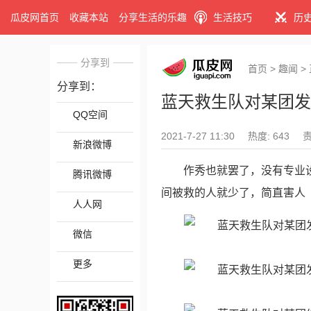
瓜皮网首页
收藏本站
分享生活的乐趣
生活技巧
历
分享到
首页
>
趣闻
>
分享到：
蓝天救生队对某团发
QQ空间
2021-7-27 11:30
热度: 643
新浪微博
作秀也就罢了，没有专业
腾讯微博
间被救的人就少了，简直害人
人人网
微信
更多