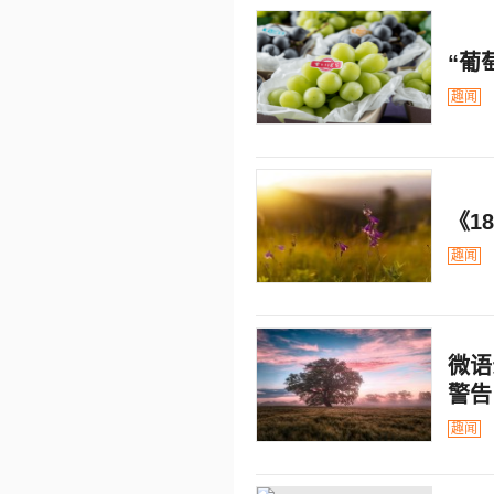
“葡
趣闻
《1
趣闻
微语
警告
趣闻