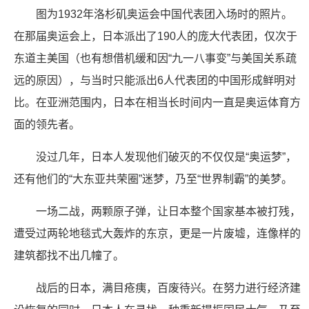
图为1932年洛杉矶奥运会中国代表团入场时的照片。
在那届奥运会上，日本派出了190人的庞大代表团，仅次于
东道主美国（也有想借机缓和因“九一八事变”与美国关系疏
远的原因），与当时只能派出6人代表团的中国形成鲜明对
比。在亚洲范围内，日本在相当长时间内一直是奥运体育方
面的领先者。
没过几年，日本人发现他们破灭的不仅仅是“奥运梦”，
还有他们的“大东亚共荣圈”迷梦，乃至“世界制霸”的美梦。
一场二战，两颗原子弹，让日本整个国家基本被打残，
遭受过两轮地毯式大轰炸的东京，更是一片废墟，连像样的
建筑都找不出几幢了。
战后的日本，满目疮痍，百废待兴。在努力进行经济建