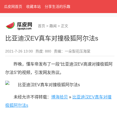
瓜皮网首页
收藏本站
分享生活的乐趣
首页
>
趣闻
>
正文
比亚迪汉EV真车对撞极狐阿尔法s
2021-7-26 13:00
热度: 880
责编：一朵梨花压海棠
昨晚，懂车帝发布了一段“比亚迪汉EV高速对撞极狐阿
尔法S”的视频，引发网友热议。
未经允许不得转载：
博海拾贝
»
比亚迪汉EV真车对撞
极狐阿尔法s