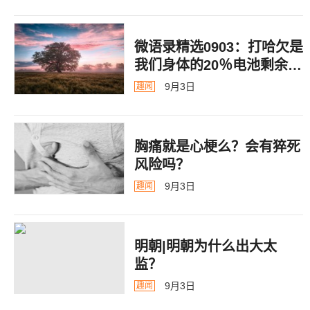
微语录精选0903：打哈欠是
我们身体的20％电池剩余警
告
9月3日
趣闻
胸痛就是心梗么？会有猝死
风险吗？
9月3日
趣闻
明朝|明朝为什么出大太
监？ ​​​
9月3日
趣闻