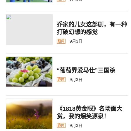
乔家的儿女这部剧，有一种
打破幻想的感觉
9月3日
趣闻
“葡萄界爱马仕”三国杀
9月3日
趣闻
《1818黄金眼》名场面大
赏，我的爆笑源泉！
9月3日
趣闻