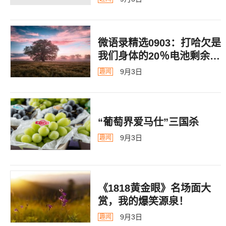
微语录精选0903：打哈欠是
我们身体的20％电池剩余警
告
9月3日
趣闻
“葡萄界爱马仕”三国杀
9月3日
趣闻
《1818黄金眼》名场面大
赏，我的爆笑源泉！
9月3日
趣闻