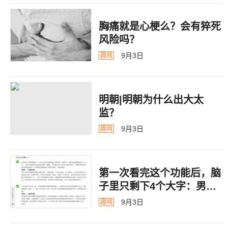
胸痛就是心梗么？会有猝死
风险吗？
9月3日
趣闻
明朝|明朝为什么出大太
监？ ​​​
9月3日
趣闻
第一次看完这个功能后，脑
子里只剩下4个大字：男德
银行
9月3日
趣闻