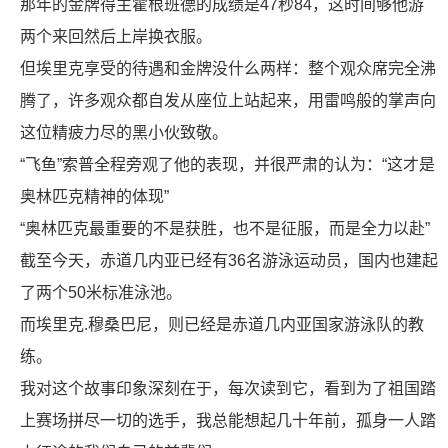
那年的金牌得主霍根班德的成绩是47秒84，这时间够他游
两个来回然后上岸换衣服。
但埃里克享受的待遇和金牌没什么两样：整个观众席完全沸
腾了，许多观众都自发从座位上站起来，用雷鸣般的掌声向
这位精疲力尽的黑小伙致敬。
“飞鱼”索普全程旁观了他的表现，并很严肃的认为：“这才是
奥林匹克精神的体现”
“奥林匹克最重要的不是获胜，也不是征服，而是全力以赴”
截至今天，赤道几内亚已经有36名游泳运动员，国内也建起
了两个50米标准泳池。
而埃里克.穆桑巴尼，则已经是赤道几内亚国家游泳队的教
练。
我对这个故事印象深刻在于，每次读到它，看到为了祖国踏
上赛场拼尽一切的选手，我总能想起几十年前，孤身一人踏