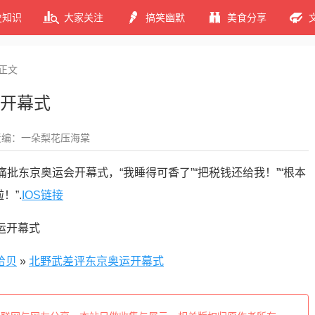
史知识
大家关注
搞笑幽默
美食分享
正文
开幕式
责编：一朵梨花压海棠
痛批东京奥运会开幕式，“我睡得可香了”“把税钱还给我！”“根本
！”.
IOS链接
拾贝
»
北野武差评东京奥运开幕式