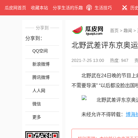
瓜皮网首页
收藏本站
分享生活的乐趣
生活技巧
历
分享到
首页
>
趣闻
>
分享到：
北野武差评东京奥运
QQ空间
2021-7-25 13:00
热度: 947
新浪微博
北野武在24日晚的节目上
腾讯微博
不需要导演” “以后都没脸出国啦
人人网
微信
未经允许不得转载：
博海
更多