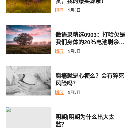
赏，我的爆笑源泉！
9月3日
趣闻
微语录精选0903：打哈欠是
我们身体的20％电池剩余警
告
9月3日
趣闻
胸痛就是心梗么？会有猝死
风险吗？
9月3日
趣闻
明朝|明朝为什么出大太
监？ ​​​