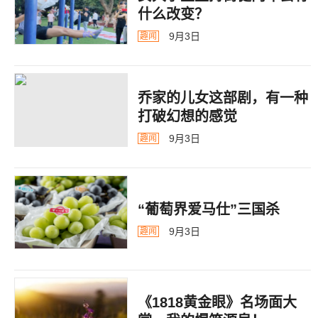
什么改变？
9月3日
趣闻
乔家的儿女这部剧，有一种
打破幻想的感觉
9月3日
趣闻
“葡萄界爱马仕”三国杀
9月3日
趣闻
《1818黄金眼》名场面大