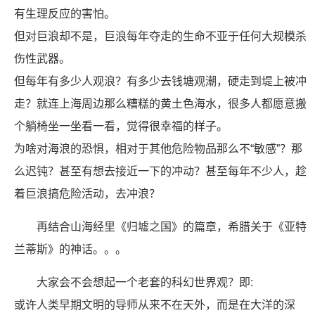
有生理反应的害怕。
但对巨浪却不是，巨浪每年夺走的生命不亚于任何大规模杀
伤性武器。
但每年有多少人观浪？有多少去钱塘观潮，硬走到堤上被冲
走？就连上海周边那么糟糕的黄土色海水，很多人都愿意搬
个躺椅坐一坐看一看，觉得很幸福的样子。
为啥对海浪的恐惧，相对于其他危险物品那么不“敏感”？那
么迟钝？甚至有想去接近一下的冲动？甚至每年不少人，趁
着巨浪搞危险活动，去冲浪？
再结合山海经里《归墟之国》的篇章，希腊关于《亚特
兰蒂斯》的神话。。。
大家会不会想起一个老套的科幻世界观？即:
或许人类早期文明的导师从来不在天外，而是在大洋的深