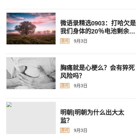
微语录精选0903：打哈欠是
我们身体的20％电池剩余警
告
9月3日
趣闻
胸痛就是心梗么？会有猝死
风险吗？
9月3日
趣闻
明朝|明朝为什么出大太
监？ ​​​
9月3日
趣闻