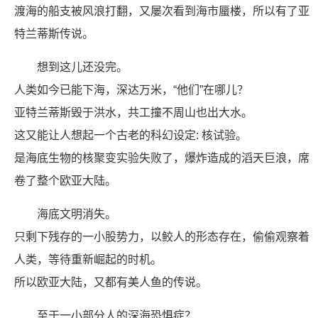
渡海的船支被风浪打翻，又屡次看到海市蜃楼，所以有了亚
特兰蒂斯传说。
想到这儿还没完。
人类如今已能下海，深达万米，“他们”在哪儿？
亚特兰蒂斯毁于洪水，共工撞不周山也出大水。
这又能让人想起一个古老的科幻设定: 核试验。
是海底生物的核聚变实验失败了，爆炸造成的滔天巨浪，席
卷了整个欧亚大陆。
海底文明消失。
只剩下残存的一小股势力，以鲛人的形态存在，偷偷观察着
人类，等待重新崛起的时机。
所以欧亚大陆，又都有美人鱼的传说。
至于一小部分人的深海恐惧症？