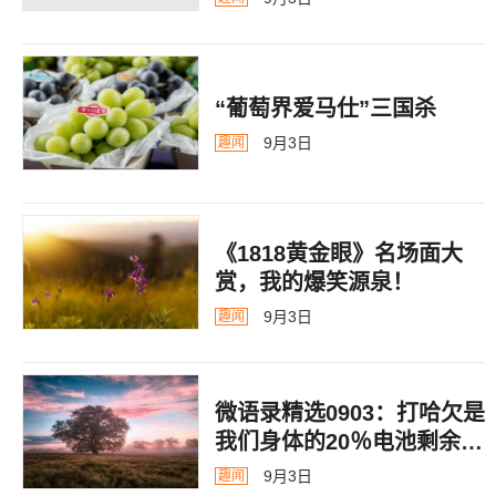
“葡萄界爱马仕”三国杀
9月3日
趣闻
《1818黄金眼》名场面大
赏，我的爆笑源泉！
9月3日
趣闻
微语录精选0903：打哈欠是
我们身体的20％电池剩余警
告
9月3日
趣闻