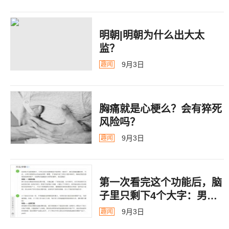
明朝|明朝为什么出大太
监？ ​​​
9月3日
趣闻
胸痛就是心梗么？会有猝死
风险吗？
9月3日
趣闻
第一次看完这个功能后，脑
子里只剩下4个大字：男德
银行
9月3日
趣闻