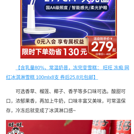
【含乳量80%，常温奶昔，冻完变雪糕： 旺旺 冻痴 网
红冰淇淋雪糕 100mlx8支 券后25.8元包邮】
可选香草、榴莲、椰子、香芋等多口味可选。酸甜可
口，浓郁果香，再加上牛奶，口味丰富又美味，可常温保
存，冷冻后就变成了冰淇淋口感~