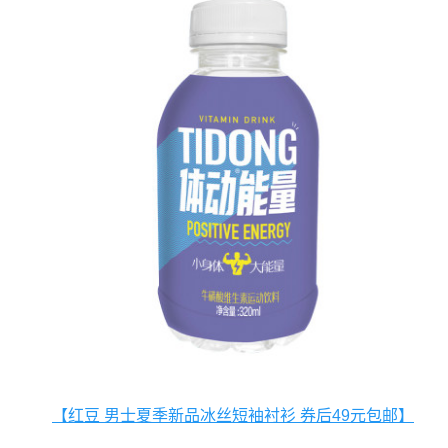
【红豆 男士夏季新品冰丝短袖衬衫 券后49元包邮】