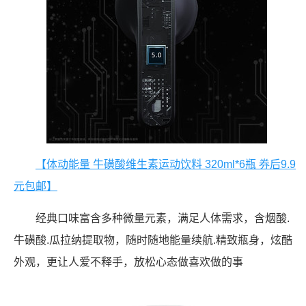
【体动能量 牛磺酸维生素运动饮料 320ml*6瓶 券后9.9
元包邮】
经典口味富含多种微量元素，满足人体需求，含烟酸.
牛磺酸.瓜拉纳提取物，随时随地能量续航.精致瓶身，炫酷
外观，更让人爱不释手，放松心态做喜欢做的事