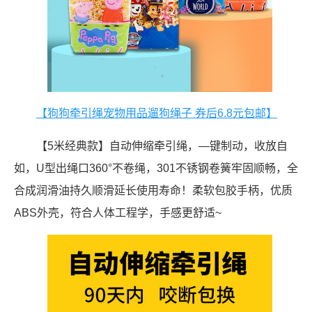
【狗狗牵引绳宠物用品遛狗绳子 券后6.8元包邮】
【5米经典款】自动伸缩牵引绳，—键制动，收放自
如，U型出绳口360°不卷绳，301不锈钢卷簧牢固顺畅，全
合成润滑油持久顺滑延长使用寿命！柔软包胶手柄，优质
ABS外壳，符合人体工程学，手感更舒适~