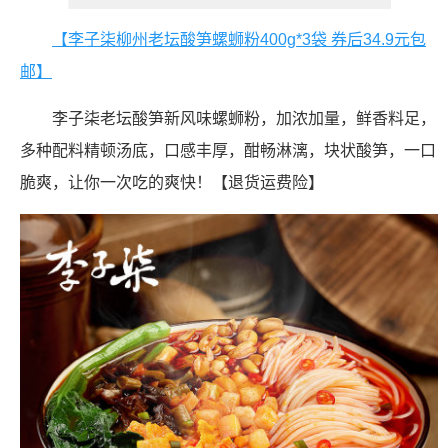
【李子柒柳州老坛酸笋螺蛳粉400g*3袋 券后34.9元包
邮】
李子柒老坛酸笋新风味螺蛳粉，加浓加量，鲜香料足，
多种配料精顿汤底，口感丰厚，酣畅淋漓，块状酸笋，一口
脆爽，让你一次吃的爽快！【退货运费险】