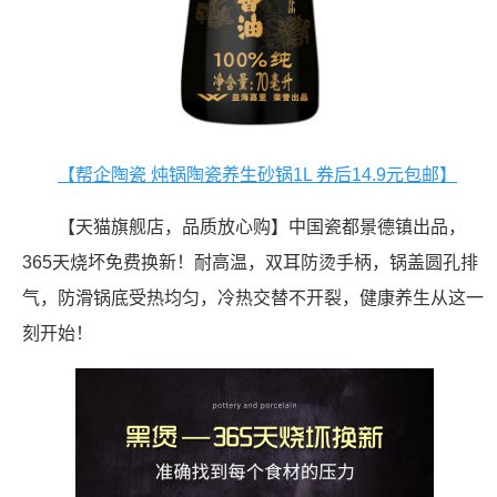
【帮企陶瓷 炖锅陶瓷养生砂锅1L 券后14.9元包邮】
【天猫旗舰店，品质放心购】中国瓷都景德镇出品，
365天烧坏免费换新！耐高温，双耳防烫手柄，锅盖圆孔排
气，防滑锅底受热均匀，冷热交替不开裂，健康养生从这一
刻开始！