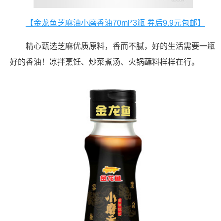
【金龙鱼芝麻油小磨香油70ml*3瓶 券后9.9元包邮】
精心甄选芝麻优质原料，香而不腻，好的生活需要一瓶
好的香油！凉拌烹饪、炒菜煮汤、火锅蘸料样样在行。