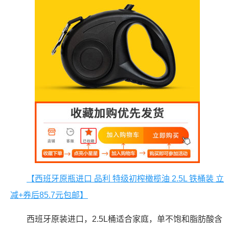
【西班牙原瓶进口 品利 特级初榨橄榄油 2.5L 铁桶装 立
减+券后85.7元包邮】
西班牙原装进口，2.5L桶适合家庭，单不饱和脂肪酸含