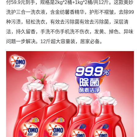
付59.9元到手，规格是2kg*2桶+1kg*2桶/共12斤。这款奥妙
洗护三合一洗衣液，含金纺馨香精华，护形不褶皱，去除99
种污渍，轻松洗衣，有效去污除菌有效去污除菌，深层清
洁，持久留香，手洗不伤手机洗不伤衣，发黄、掉色、异味
问题一步解决。12斤超大容量装，居家必备。