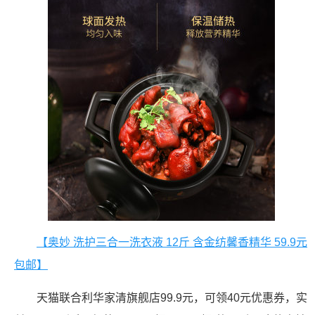
【奥妙 洗护三合一洗衣液 12斤 含金纺馨香精华 59.9元
包邮】
天猫联合利华家清旗舰店99.9元，可领40元优惠券，实