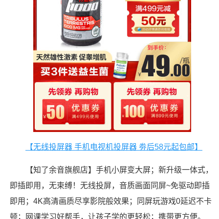
【无线投屏器 手机电视机投屏器 劵后58元起包邮】
【知了余音旗舰店】手机小屏变大屏；新升级一体式，
即插即用，无束缚！无线投屏，音质画面同屏~免驱动即插
即用；4K高清画质尽享影院般效果；同屏玩游戏0延迟不卡
顿；网课学习好帮手，让孩子学的更轻松；携带更方便。