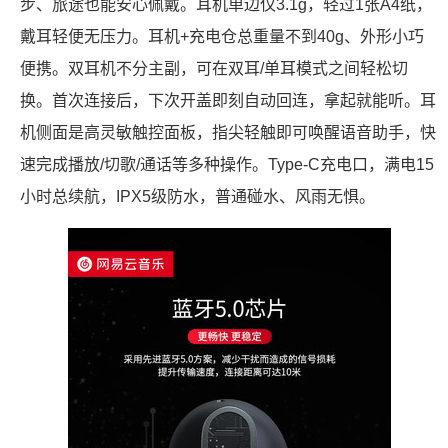
步、旅途也能安心佩戴。耳机单边仅3.1g，轻过1张A4纸，
戴耳轻便无压力。耳机+充电仓总重量不到40g、外形小巧
便携。双耳机不分主副，可在双耳/单耳模式之间轻松切
换。首次连接后，下次开盖即刻自动回连，拿起就能听。耳
机侧面是高灵敏触控面板，指尖轻触即可唤醒语音助手，快
速完成播放/切歌/通话等多种操作。Type-C充电口，满电15
小时总续航，IPX5级防水，普通碰水、风雨无惧。