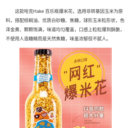
这款哈克Hake 百乐瓶爆米花，选用非转基因玉米为原
料，搭配棕榈油、优质白砂糖、焦糖，球形玉米粒形状，色
泽金黄、颗颗饱满，味道均匀覆盖，口感上粒粒爆到酥脆，
不使用人造糖精而是天然焦糖，味虽浓郁但不腻人。