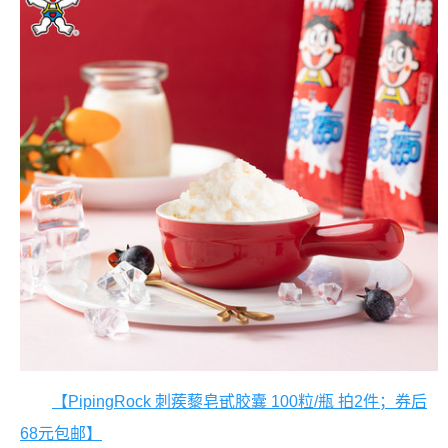
【PipingRock 刺蒺藜皂甙胶囊 100粒/瓶 拍2件；券后
68元包邮】