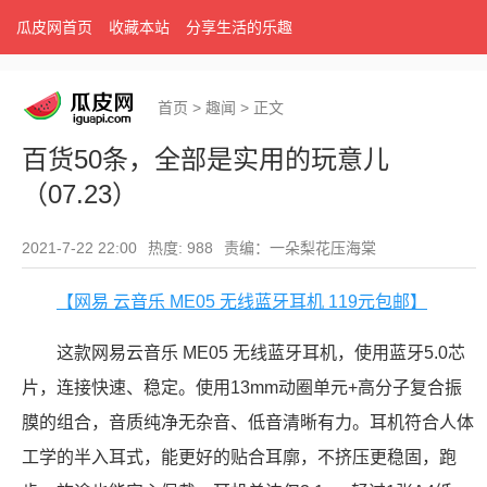
瓜皮网首页
收藏本站
分享生活的乐趣
首页
>
趣闻
>
正文
百货50条，全部是实用的玩意儿
（07.23）
2021-7-22 22:00
热度: 988
责编：一朵梨花压海棠
【网易 云音乐 ME05 无线蓝牙耳机 119元包邮】
这款网易云音乐 ME05 无线蓝牙耳机，使用蓝牙5.0芯
片，连接快速、稳定。使用13mm动圈单元+高分子复合振
膜的组合，音质纯净无杂音、低音清晰有力。耳机符合人体
工学的半入耳式，能更好的贴合耳廓，不挤压更稳固，跑