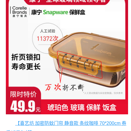
【喜艺坊 加密防蚊门帘 静音款 条纹咖啡 70*200cm 券