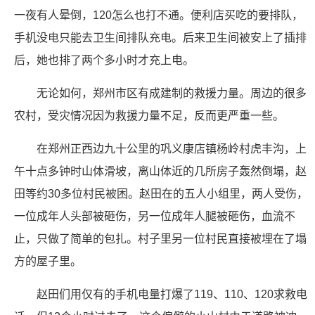
一夜有人晕倒，120怎么也打不通。便利店买吃的要排队，
手机没电只能去卫生间排队充电。后来卫生间被安上了插排
后，她也排了两个多小时才充上电。
无论如何，郑州市区有成建制的救援力量。周边的很多
农村，受灾情况因为救援力量不足，反而更严重一些。
在郑州正西边九十公里的巩义康店镇杨岭村虎丰沟，上
午十点多钟时山体滑坡，离山体近的几所房子轰然倒塌，赵
田等约30多位村民被困。赵田在的五人小组里，两人受伤，
一位成年人头部被砸伤，另一位成年人腿被砸伤，血流不
止，只做了简单的包扎。村子里另一位村民直接被埋在了塌
方的屋子里。
赵田们用仅有的手机电量打爆了119、110、120求救电