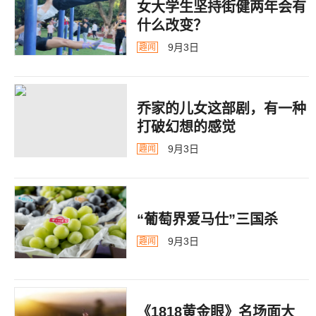
女大学生坚持街健两年会有
什么改变？
9月3日
趣闻
乔家的儿女这部剧，有一种
打破幻想的感觉
9月3日
趣闻
“葡萄界爱马仕”三国杀
9月3日
趣闻
《1818黄金眼》名场面大