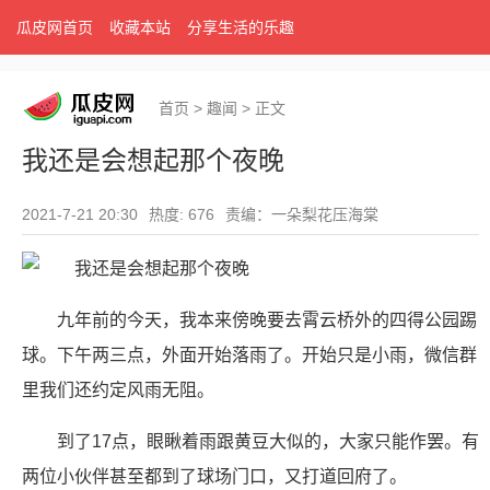
瓜皮网首页
收藏本站
分享生活的乐趣
首页
>
趣闻
>
正文
我还是会想起那个夜晚
2021-7-21 20:30
热度: 676
责编：一朵梨花压海棠
九年前的今天，我本来傍晚要去霄云桥外的四得公园踢
球。下午两三点，外面开始落雨了。开始只是小雨，微信群
里我们还约定风雨无阻。
到了17点，眼瞅着雨跟黄豆大似的，大家只能作罢。有
两位小伙伴甚至都到了球场门口，又打道回府了。