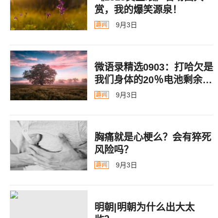
赏，我的爆笑源泉！
9月3日
趣闻
微语录精选0903：打哈欠是
我们身体的20％电池剩余警
告
9月3日
趣闻
胸痛就是心梗么？会有猝死
风险吗？
9月3日
趣闻
明朝|明朝为什么出大太