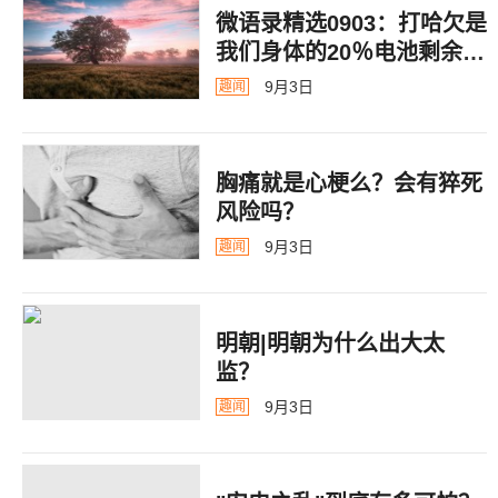
微语录精选0903：打哈欠是
我们身体的20％电池剩余警
告
9月3日
趣闻
胸痛就是心梗么？会有猝死
风险吗？
9月3日
趣闻
明朝|明朝为什么出大太
监？ ​​​
9月3日
趣闻