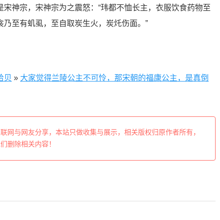
是宋神宗，宋神宗为之震怒：“玮都不恤长主，衣服饮食药物至
衾乃至有虮虱，至自取炭生火，炭灹伤面。”
拾贝
»
大家觉得兰陵公主不可怜，那宋朝的福康公主，是真倒
互联网与网友分享，本站只做收集与展示，相关版权归原作者所有，
我们删除相关内容！