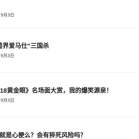
9月3日
萄界爱马仕”三国杀
9月3日
818黄金眼》名场面大赏，我的爆笑源泉！
9月3日
就是心梗么？会有猝死风险吗？