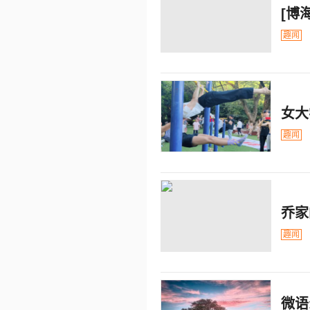
[博
趣闻
女大
趣闻
乔家
趣闻
微语