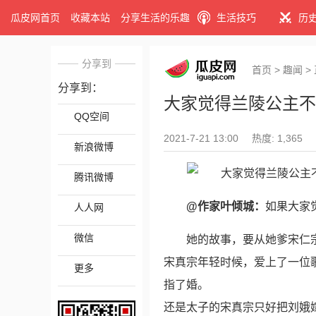
瓜皮网首页
收藏本站
分享生活的乐趣
生活技巧
历
分享到
首页
>
趣闻
>
分享到：
大家觉得兰陵公主不
QQ空间
2021-7-21 13:00
热度: 1,365
新浪微博
腾讯微博
@作家叶倾城：
如果大家
人人网
微信
她的故事，要从她爹宋仁
宋真宗年轻时候，爱上了一位
更多
指了婚。
还是太子的宋真宗只好把刘娥