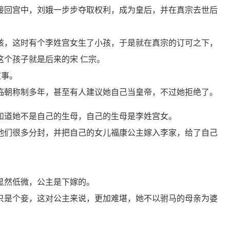
接回宫中，刘娥一步步夺取权利，成为皇后，并在真宗去世后
孩，这时有个李姓宫女生了小孩，于是就在真宗的订可之下，
这个孩子就是后来的宋 仁宗。
故事。
临朝称制多年，甚至有人建议她自己当皇帝，不过她拒绝了。
知道她不是自己的生母，自己的生母是李姓宫女。
他们很多分封，并把自己的女儿福康公主嫁入李家，给了自己
显然低微，公主是下嫁的。
只是个妾，这对公主来说，更加难堪，她不以驸马的母亲为婆
。