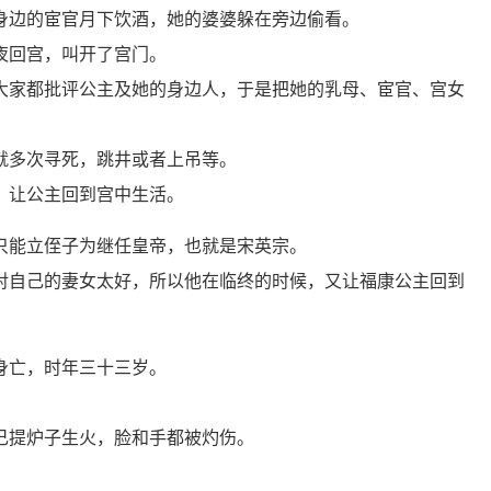
身边的宦官月下饮酒，她的婆婆躲在旁边偷看。
夜回宫，叫开了宫门。
大家都批评公主及她的身边人，于是把她的乳母、宦官、宫女
就多次寻死，跳井或者上吊等。
，让公主回到宫中生活。
只能立侄子为继任皇帝，也就是宋英宗。
对自己的妻女太好，所以他在临终的时候，又让福康公主回到
身亡，时年三十三岁。
。
己提炉子生火，脸和手都被灼伤。