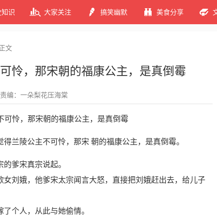
史知识
大家关注
搞笑幽默
美食分享
正文
可怜，那宋朝的福康公主，是真倒霉
责编：一朵梨花压海棠
觉得兰陵公主不可怜，那宋 朝的福康公主，是真倒霉。
宗的爹宋真宗说起。
歌女刘娥，他爹宋太宗闻言大怒，直接把刘娥赶出去，给儿子
嫁了个人，从此与她偷情。