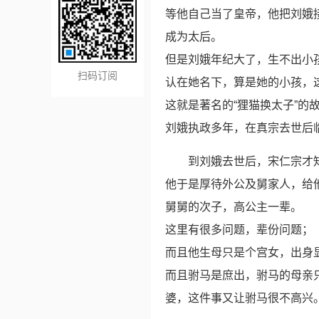
等他自己当了皇帝，他把刘娥
成为太后。
但是刘娥年纪大了，生不出小
扫码订阅
认在她名下，算是她的小孩，
这就是著名的“狸猫换太子”的
刘娥执政多年，在真宗去世后
到刘娥去世后，宋仁宗才
他于是厚待外公及舅家人，给
舅舅的次子，高公主一辈。
这里有很多问题，辈份问题；
而且他生母只是个宫女，出身
而且驸马是庶出，驸马的母亲
婆，这件事又让驸马很不高兴