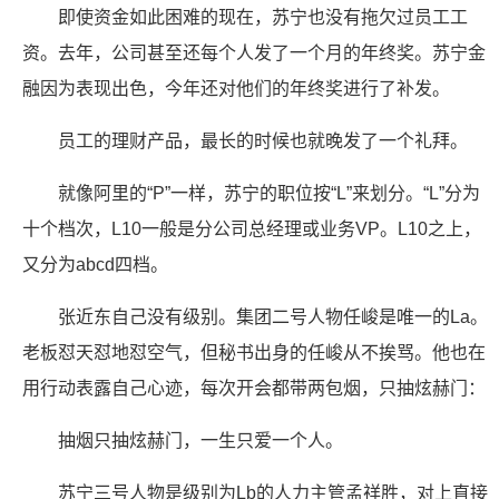
即使资金如此困难的现在，苏宁也没有拖欠过员工工
资。去年，公司甚至还每个人发了一个月的年终奖。苏宁金
融因为表现出色，今年还对他们的年终奖进行了补发。
员工的理财产品，最长的时候也就晚发了一个礼拜。
就像阿里的“P”一样，苏宁的职位按“L”来划分。“L”分为
十个档次，L10一般是分公司总经理或业务VP。L10之上，
又分为abcd四档。
张近东自己没有级别。集团二号人物任峻是唯一的La。
老板怼天怼地怼空气，但秘书出身的任峻从不挨骂。他也在
用行动表露自己心迹，每次开会都带两包烟，只抽炫赫门：
抽烟只抽炫赫门，一生只爱一个人。
苏宁三号人物是级别为Lb的人力主管孟祥胜，对上直接