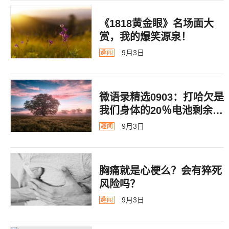
《1818黄金眼》名场面大
赏，我的爆笑源泉！
9月3日
趣闻
微语录精选0903：打哈欠是
我们身体的20％电池剩余警
告
9月3日
趣闻
胸痛就是心梗么？会有猝死
风险吗？
9月3日
趣闻