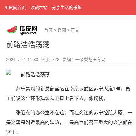
瓜皮网首页
收藏本站
分享生活的乐趣
首页
>
趣闻
>
正文
前路浩浩荡荡
2021-7-21 11:30
热度: 773
责编：一朵梨花压海棠
苏宁易购的新总部坐落在南京玄武区苏宁大道1号。员
工们说这个环形建筑从卫星上看下去，像铜钱。
张近东的办公室不在这，而在旁边的苏宁控股大厦，一
是这里是附近最高的建筑，二是高管们召开重大的会议都在
这里。