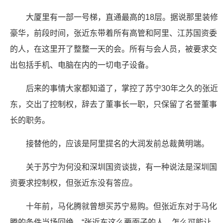
大厦里有一部一号梯，直通最高的18层。据说那里装修
豪华，前段时间，张近东带着所有高管和阿里、江苏国资委
的人，在这里开了整整一天的会。所有与会人员，被要求交
出包括手机、电脑在内的一切电子设备。
后来的事情大家都知道了，掌控了苏宁30年之久的张近
东，交出了控制权，辞去了董事长一职，只保留了名誉董事
长的职务。
接替他的，应该是阿里提名的大润发前总裁黄明端。
关于苏宁为何没和深圳国资谈拢，有一种说法是深圳国
资要求控制权，但张近东没有答应。
十年前，马化腾就曾想买苏宁易购。但张近东对于马化
腾的条件当场回绝。“张近东这么要面子的人，怎么可能让