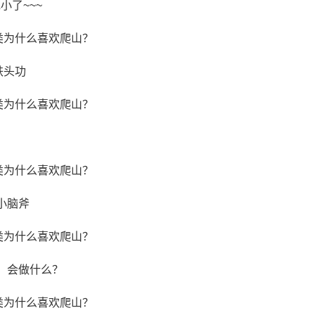
小了~~~
铁头功
小脑斧
，会做什么？