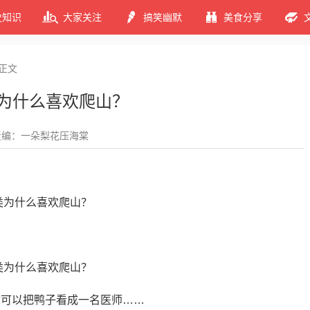
史知识
大家关注
搞笑幽默
美食分享
正文
人类为什么喜欢爬山？
责编：一朵梨花压海棠
你可以把鸭子看成一名医师……