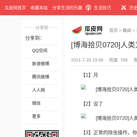
瓜皮网首页
收藏本站
分享生活的乐趣
生活技巧
历
分享到
首页
>
趣闻
>
分享到：
[博海拾贝0720]
QQ空间
2021-7-20 19:00
热度: 768
新浪微博
【1】月
腾讯微博
人人网
微信
【2】没了
更多
【3】正常的除虫操作，