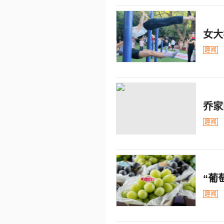
女大
趣闻
乔家
趣闻
“葡
趣闻