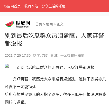
瓜皮网首页
收藏本站
分享生活的乐趣
首页
>
趣闻
>
正文
别到最后吃瓜群众热泪盈眶，人家连警
都没报
2021-7-20 17:30
热度: 757
责编：一朵梨花压海棠
@卢诗翰：
我感觉大众思路有点混乱，这样下去吴亦凡
还真不一定能锤死
给所有想捶吴亦凡的人指个路吧，很多人似乎压根没理解我
国核心逻辑。