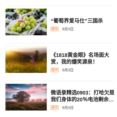
“葡萄界爱马仕”三国杀
9月3日
趣闻
《1818黄金眼》名场面大
赏，我的爆笑源泉！
9月3日
趣闻
微语录精选0903：打哈欠是
我们身体的20％电池剩余警
告
9月3日
趣闻