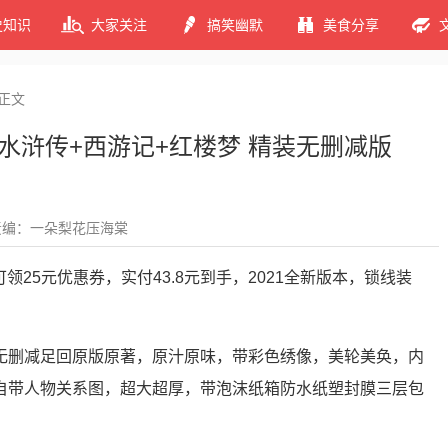
史知识
大家关注
搞笑幽默
美食分享
正文
+水浒传+西游记+红楼梦 精装无删减版
责编：一朵梨花压海棠
可领25元优惠券，实付43.8元到手，2021全新版本，锁线装
无删减足回原版原著，原汁原味，带彩色绣像，美轮美奂，内
自带人物关系图，超大超厚，带泡沫纸箱防水纸塑封膜三层包