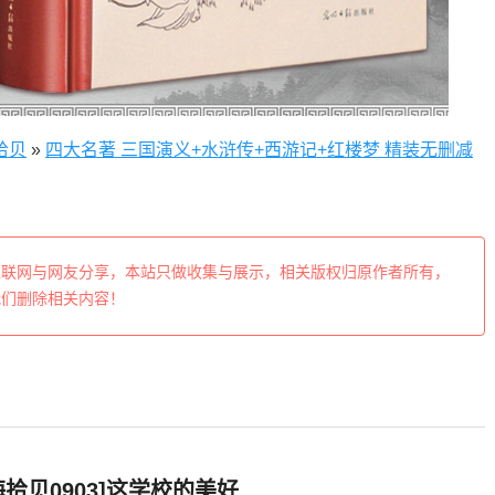
拾贝
»
四大名著 三国演义+水浒传+西游记+红楼梦 精装无删减
互联网与网友分享，本站只做收集与展示，相关版权归原作者所有，
我们删除相关内容！
海拾贝0903]这学校的美好