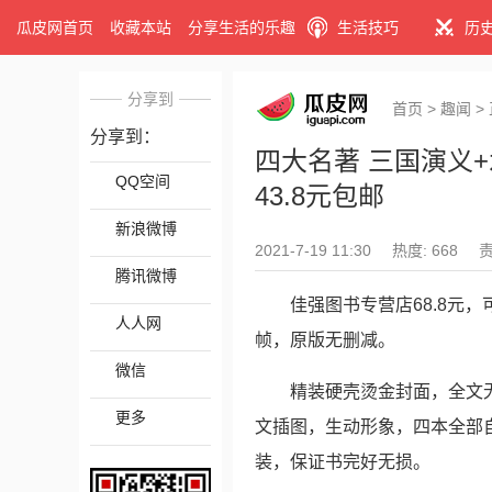
瓜皮网首页
收藏本站
分享生活的乐趣
生活技巧
历
分享到
首页
>
趣闻
>
分享到：
四大名著 三国演义
QQ空间
43.8元包邮
新浪微博
2021-7-19 11:30
热度: 668
腾讯微博
佳强图书专营店68.8元，
人人网
帧，原版无删减。
微信
精装硬壳烫金封面，全文
更多
文插图，生动形象，四本全部
装，保证书完好无损。