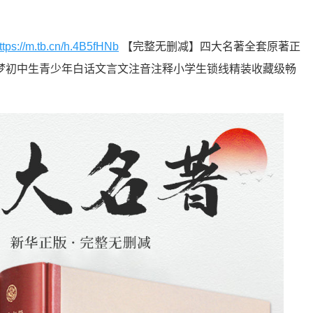
ttps://m.tb.cn/h.4B5fHNb
【完整无删减】四大名著全套原著正
梦初中生青少年白话文言文注音注释小学生锁线精装收藏级畅