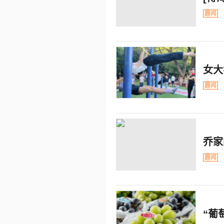
趣闻
女大
趣闻
乔家
趣闻
“葡