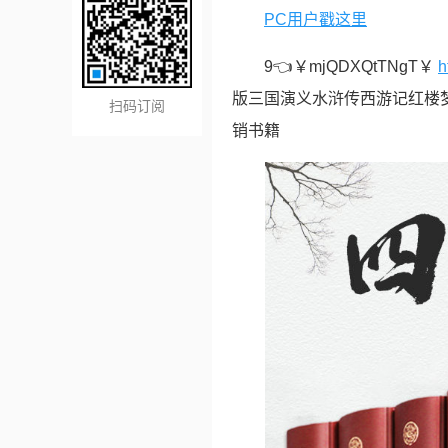
PC用户戳这里
9👈￥mjQDXQtTNgT￥
h
版三国演义水浒传西游记红楼
扫码订阅
销书籍