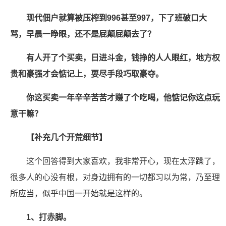
现代佃户就算被压榨到996甚至997，下了班破口大
骂，早晨一睁眼，还不是屁颠屁颠去了？
有人开了个买卖，日进斗金，钱挣的人人眼红，地方权
贵和豪强才会惦记上，耍尽手段巧取豪夺。
你这买卖一年辛辛苦苦才赚了个吃喝，他惦记你这点玩
意干嘛？
【补充几个开荒细节】
这个回答得到大家喜欢，我非常开心，现在太浮躁了，
很多人的心没有根，对身边拥有的一切都习以为常，乃至理
所应当，似乎中国一开始就是这样的。
1、打赤脚。