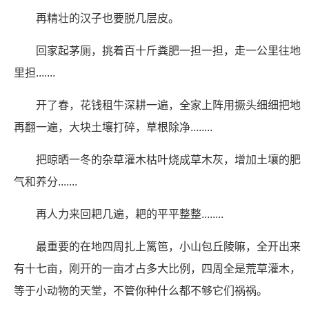
再精壮的汉子也要脱几层皮。
回家起茅厕，挑着百十斤粪肥一担一担，走一公里往地
里担.......
开了春，花钱租牛深耕一遍，全家上阵用撅头细细把地
再翻一遍，大块土壤打碎，草根除净........
把晾晒一冬的杂草灌木枯叶烧成草木灰，增加土壤的肥
气和养分.......
再人力来回耙几遍，耙的平平整整........
最重要的在地四周扎上篱笆，小山包丘陵嘛，全开出来
有十七亩，刚开的一亩才占多大比例，四周全是荒草灌木，
等于小动物的天堂，不管你种什么都不够它们祸祸。