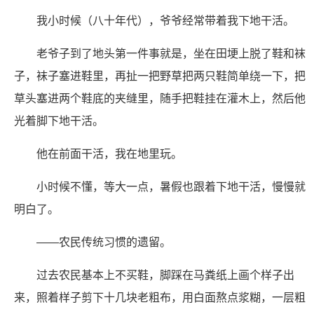
我小时候（八十年代），爷爷经常带着我下地干活。
老爷子到了地头第一件事就是，坐在田埂上脱了鞋和袜
子，袜子塞进鞋里，再扯一把野草把两只鞋简单绕一下，把
草头塞进两个鞋底的夹缝里，随手把鞋挂在灌木上，然后他
光着脚下地干活。
他在前面干活，我在地里玩。
小时候不懂，等大一点，暑假也跟着下地干活，慢慢就
明白了。
——农民传统习惯的遗留。
过去农民基本上不买鞋，脚踩在马粪纸上画个样子出
来，照着样子剪下十几块老粗布，用白面熬点浆糊，一层粗