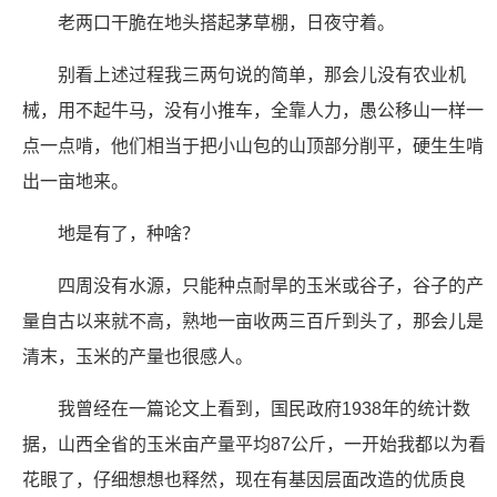
老两口干脆在地头搭起茅草棚，日夜守着。
别看上述过程我三两句说的简单，那会儿没有农业机
械，用不起牛马，没有小推车，全靠人力，愚公移山一样一
点一点啃，他们相当于把小山包的山顶部分削平，硬生生啃
出一亩地来。
地是有了，种啥？
四周没有水源，只能种点耐旱的玉米或谷子，谷子的产
量自古以来就不高，熟地一亩收两三百斤到头了，那会儿是
清末，玉米的产量也很感人。
我曾经在一篇论文上看到，国民政府1938年的统计数
据，山西全省的玉米亩产量平均87公斤，一开始我都以为看
花眼了，仔细想想也释然，现在有基因层面改造的优质良