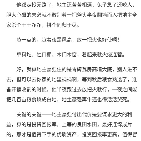
他都走投无路了，地主还苦苦相逼，兔子急了还咬人，
胆大心狠的未必就不敢别着一把斧头半夜翻墙而入把地主全
家杀个干干净净，拼个同归于尽。
怂一点的，趁着夜黑风高，放一把火也好使啊！
草料堆、牲口棚、木门木窗，着起来就火烧连营。
好，就算地主豪强住的是青砖瓦房高墙大院，别人进不
去，但可以去你家的地里祸祸啊，等到秋后粮食熟透了，准
备开镰收割的时候，他半夜跑过去放把火就行，一夜之间能
把几百亩粮食烧成白地，地主豪强再牛逼也得活活哭死。
关键的关键——地主豪强付出代价是要谋求更大的利
益，算的是投资回报率，上等的良田水田，最好连绵成片
的，那才是值得下手的优质资产，投资回报率更高，值得冒