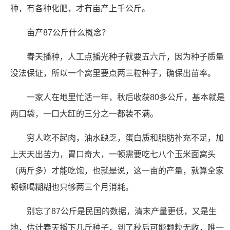
种，有各种化肥，才有亩产上千公斤。
亩产87公斤什么概念？
春天播种，人工点播光种子就要五六斤，因为种子质量
没法保证，所以一个窝里要点两三粒种子，确保出苗率。
一家人在地里忙活一年，秋后收获80多公斤，基本就是
两口袋，一口大缸的三分之一都装不满。
穷人吃不起肉，油水缺乏，蛋白质和脂肪补充不足，加
上天天出苦力，胃口奇大，一顿需要吃七八个玉米面窝头
（两斤多）才能吃饱，也就是说，这一亩的产量，就算全家
顿顿喝糊糊也只够两三个月消耗。
别忘了87公斤是民国的数据，清末产量更低，又是生
地，估计春天播下几斤种子，到了秋后可能颗粒无收，唯一