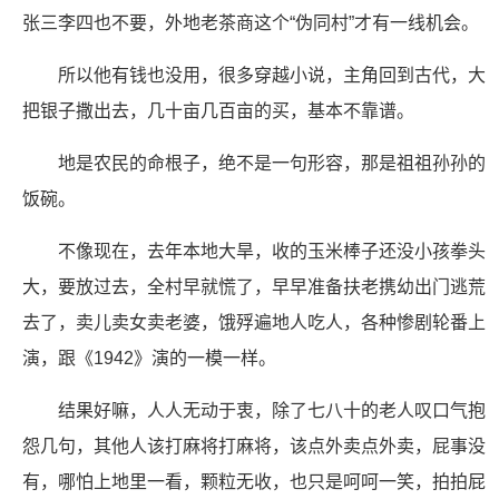
张三李四也不要，外地老茶商这个“伪同村”才有一线机会。
所以他有钱也没用，很多穿越小说，主角回到古代，大
把银子撒出去，几十亩几百亩的买，基本不靠谱。
地是农民的命根子，绝不是一句形容，那是祖祖孙孙的
饭碗。
不像现在，去年本地大旱，收的玉米棒子还没小孩拳头
大，要放过去，全村早就慌了，早早准备扶老携幼出门逃荒
去了，卖儿卖女卖老婆，饿殍遍地人吃人，各种惨剧轮番上
演，跟《1942》演的一模一样。
结果好嘛，人人无动于衷，除了七八十的老人叹口气抱
怨几句，其他人该打麻将打麻将，该点外卖点外卖，屁事没
有，哪怕上地里一看，颗粒无收，也只是呵呵一笑，拍拍屁