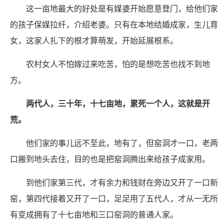
这一亩地最大的好处是有媒婆开始愿意登门，给他们家
的孩子保媒拉纤，介绍老婆。只有在本地结婚成家，生儿育
女，这家人扎下的根才算萌发，开始延展根系。
农村女人不怕嫁过来吃苦，怕的是想吃苦也找不到地
方。
两代人，三十年，十七亩地，累死一个人，这就是开
荒。
他们家的事儿远不至此，地有了，但窑洞才一口，老两
口搬到地头去住，目的也是把窑洞腾出来给孩子成家用。
到他们家第三代，才有余力和钱财在旁边又开了一口新
窑，第四代接着又开了一口，足足用了五代人，才从一无所
有变成拥有了十七亩地和三口窑洞的普通人家。