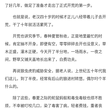
了好几年，做足了准备才走出了正式开荒的第一步。
也就是说，老汉四十岁的时候才正儿八经带着儿子去开
荒，干了十年就活活累死了。
开荒也讲究季节，春种夏管秋收，正是地里最忙的时
候，肯定抽不开身，即便有空，零零碎碎去开也没意义，草
木正盛，灌木正硬，今天开了半分地，一场雨水，一夜之
间，野草又铺天盖地长出来了，白费功夫。
再说狼虫虎豹威胁安全，据老人说，上世纪五十年代我
们这儿，到了半夜，经常有后山的狼进村转悠，偶尔叼个羊
什么的。
除了这些，春夏之际的蛇鼠蚂蚁和毒虫毒蚊也烦不胜
烦，不幸被叮咬几口，染了毒害了病，轻者费钱，重者丧