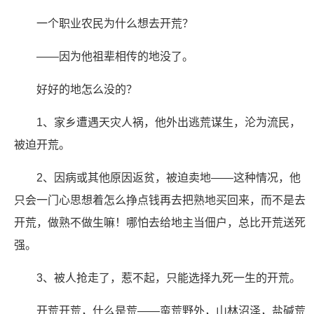
一个职业农民为什么想去开荒？
——因为他祖辈相传的地没了。
好好的地怎么没的？
1、家乡遭遇天灾人祸，他外出逃荒谋生，沦为流民，
被迫开荒。
2、因病或其他原因返贫，被迫卖地——这种情况，他
只会一门心思想着怎么挣点钱再去把熟地买回来，而不是去
开荒，做熟不做生嘛！哪怕去给地主当佃户，总比开荒送死
强。
3、被人抢走了，惹不起，只能选择九死一生的开荒。
开荒开荒，什么是荒——蛮荒野外，山林沼泽，盐碱荒