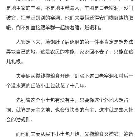
是地主家的羊圈，不是地主糟蹋人，羊圈是口老窑洞，没门
破窗，把羊赶到别的窑洞，他们夫妻俩还得安门糊窗烧炕取
暖，倒不如直接跟羊群一起挤着睡，贼暖和。
人安定下来，填饱肚子后琢磨的第一件事肯定是想办法
弄块自己的地，这是农民的本能，家乡回不去了，只能在这
儿扎根。
夫妻俩从攒钱攒粮食开始，到买下这口老窑洞和村后一
个没水源的丘陵小土包就花了十几年。
先别管这个小土包有没有主，只要你这个外地人想占
据，就算是无主之地，也会很快变的有主，这本就是熟人社
会的潜规则。
而他们夫妻从买下小土包开始，又攒粮食又攒钱，筹备