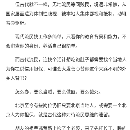
但古代就不一样，无地流民等同贱民，境遇非常惨，从
国家层面遭到体制性歧视，被本地人集体鄙视和抵制，动辄
羞辱驱赶。
现代流民找工作多简单，只看你的教育背景和能力，不
会审查你的身份，养活自己很简单。
而古代流民，连找个活计想吃饱肚子都需要找个当地人
为你提供信用担保，可谁会大发善心替你这个来路不明的外
乡人背书？
怎么办，要么当贼，要么做匪，要么饿死。
北京至今有些岗位仍旧只要北京当地人，或需要一个北
京人为你担保，就是古代这种对待流民思维的遗留。
朋友的祖辈逃荒路上捡了个老婆，来了先扛长工，睡的