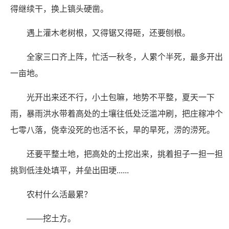
得继续干，换上镐头硬凿。
遇上灌木老树根，又得锯又得砸，还要刨根。
全家三口齐上阵，忙活一秋冬，人累个半死，最多开出
一亩地。
光开出来还不行，小土包嘛，地势不平整，夏天一下
雨，暴雨洪水带着高处的土壤往低处泛滥冲刷，把庄稼冲个
七零八落，侥幸没死的也活不长，旱的旱死，涝的涝死。
还要平整土地，把高处的土挖出来，挑着担子一担一担
挑到低洼处填平，并垒出田埂......
农村什么活最累？
——挖土方。