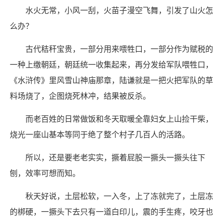
水火无常，小风一刮，火苗子漫空飞舞，引发了山火怎
么办？
古代秸秆宝贵，一部分用来喂牲口，一部分作为赋税的
一种上缴朝廷，朝廷统一收集起来，再分发给军队喂牲口，
《水浒传》里风雪山神庙那章，陆谦就是一把火把军队的草
料场烧了，企图烧死林冲，结果被反杀。
而老百姓的日常做饭和冬天取暖全靠妇女上山捡干柴，
烧光一座山基本等同于绝了整个村子几百人的活路。
所以，还是要老老实实，撅着屁股一撅头一撅头往下
刨，效率可想而知。
秋天好说，土层松软，一入冬，上了冻就完了，土层冻
的梆硬，一撅头下去只有一道白印儿，震的手生疼，咬牙也