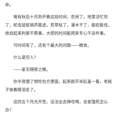
命。
唯有秋后十月到开春这段时间，农闲了，地里活忙完
了，蛇虫鼠蚁销声匿迹，荒草枯了，灌木干了，能砍能伐，
收拾起来利索不费事，大把的时间能用来专心干这件事。
可时间有了，还有个最大的问题——粮食。
什么是穷人？
——家无隔夜之粮。
你半夜饿了想吃包方便面，起来掀开米缸盖一看，老耗
子抹着眼泪走了。
这四五个月光开荒，没法出去挣吃喝，全家饿死怎么
办？