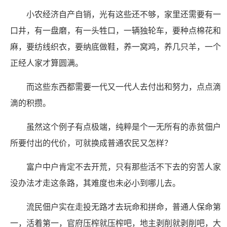
小农经济自产自销，光有这些还不够，家里还需要有一
口井，有一盘磨，有一头牲口，一辆独轮车，要种点棉花和
麻，要纺线织衣，要纳底做鞋，养一窝鸡，养几只羊，一个
正经人家才算圆满。
而这些东西都需要一代又一代人去付出和努力，点点滴
滴的积攒。
虽然这个例子有点极端，纯粹是个一无所有的赤贫佃户
所要付出的代价，可就换成普通农民又怎样？
富户中户肯定不去开荒，只有那些活不下去的穷苦人家
没办法才走这条路，其难度也未必小到哪儿去。
流民佃户实在走投无路才去玩命和拼命，普通人保命第
一，活着第一，官府压榨就压榨吧，地主剥削就剥削吧，大