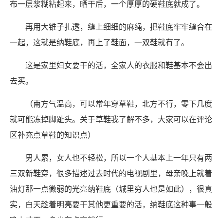
布一层浆糊粘起来，晒干后，一个厚厚的硬鞋底就成了。
再用大锥子扎透，缝上细细的麻绳，把鞋底牢牢缝合在
一起，这就是纳鞋底，再上了鞋面，一双鞋就有了。
这是家里妇女要干的活，全家人的衣服和鞋基本不会出
去买。
（南方气温高，可以常年穿草鞋，北方不行，零下几度
就可能冻掉脚趾头。关于草鞋我了解不多，大家可以在评论
区补充点草鞋的知识点）
男人累，女人也不轻松，所以一个人基本上一年只有两
三双新鞋穿，很多描述过去时代的电视剧里，母亲晚上就着
油灯那一点微弱的光亮纳鞋底（城里穷人也是如此），很真
实，白天趁着明亮要干其他更重要的活，纳鞋底这种事一般