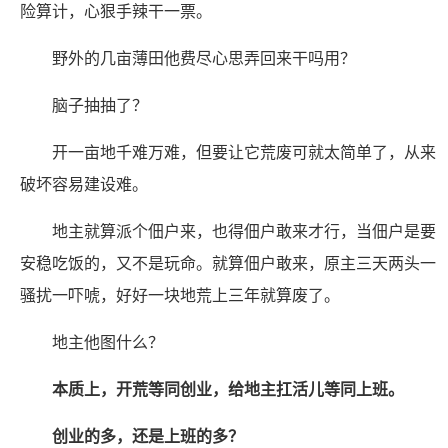
险算计，心狠手辣干一票。
野外的几亩薄田他费尽心思弄回来干吗用？
脑子抽抽了？
开一亩地千难万难，但要让它荒废可就太简单了，从来
破坏容易建设难。
地主就算派个佃户来，也得佃户敢来才行，当佃户是要
安稳吃饭的，又不是玩命。就算佃户敢来，原主三天两头一
骚扰一吓唬，好好一块地荒上三年就算废了。
地主他图什么？
本质上，开荒等同创业，给地主扛活儿等同上班。
创业的多，还是上班的多？