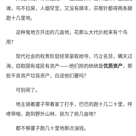
滩，鸟不拉屎，人烟罕至，又没有顺丰，买根针都得两条腿
跑十几里地。
这种鬼地方开出的几亩地，花那么大代价抢来有个鸟
用？
现代社会的权贵阶层经常豪取抢夺，巧立名目，瞒天过
海，窃取国有或民有资产——他们抢的统统是
优质资产
，那
些不良资产垃圾资产，白送他们要吗？
可别闹了。
地主骑着骡子带着家丁打手，巴巴的跑十几二十里，呼
哧带喘，跑到野外山林，就为了抢几亩地？
都不够骡子跑几十里地那点油钱。