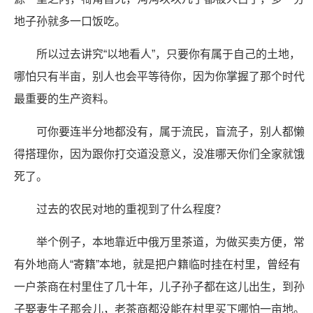
地子孙就多一口饭吃。
所以过去讲究“以地看人”，只要你有属于自己的土地，
哪怕只有半亩，别人也会平等待你，因为你掌握了那个时代
最重要的生产资料。
可你要连半分地都没有，属于流民，盲流子，别人都懒
得搭理你，因为跟你打交道没意义，没准哪天你们全家就饿
死了。
过去的农民对地的重视到了什么程度？
举个例子，本地靠近中俄万里茶道，为做买卖方便，常
有外地商人“寄籍”本地，就是把户籍临时挂在村里，曾经有
一户茶商在村里住了几十年，儿子孙子都在这儿出生，到孙
子娶妻生子那会儿，老茶商都没能在村里买下哪怕一亩地。