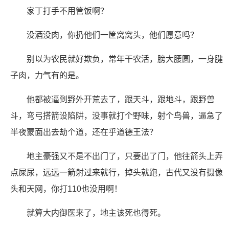
家丁打手不用管饭啊？
没酒没肉，你扔他们一筐窝窝头，他们愿意吗？
别以为农民就好欺负，常年干农活，膀大腰圆，一身腱
子肉，力气有的是。
他都被逼到野外开荒去了，跟天斗，跟地斗，跟野兽
斗，弯弓搭箭设陷阱，没事就打个野味，射个鸟兽，逼急了
半夜蒙面出去劫个道，还在乎道德王法？
地主豪强又不是不出门了，只要出了门，他往箭头上弄
点屎尿，远远一箭射过来就行，掉头就跑，古代又没有摄像
头和天网，你打110也没用啊！
就算大内御医来了，地主该死也得死。