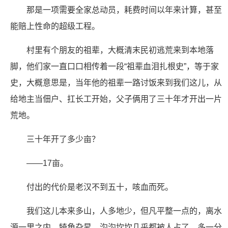
那是一项需要全家总动员，耗费时间以年来计算，甚至
能赔上性命的超级工程。
村里有个朋友的祖辈，大概清末民初逃荒来到本地落
脚，他们家一直口口相传着一段“祖辈血泪扎根史”，等于家
史，大概意思是，当年他的祖辈一路讨饭来到我们这儿，从
给地主当佃户、扛长工开始，父子俩用了三十年才开出一片
荒地。
三十年开了多少亩？
——17亩。
付出的代价是老汉不到五十，咳血而死。
我们这儿本来多山，人多地少，但凡平整一点的，离水
源一里之内，犄角旮旯，沟沟坎坎几乎都被人占了，多一分