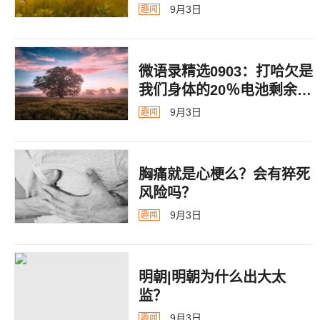
9月3日
趣闻
微语录精选0903：打哈欠是
我们身体的20％电池剩余警
告
9月3日
趣闻
胸痛就是心梗么？会有猝死
风险吗？
9月3日
趣闻
明朝|明朝为什么出大太
监？ ​​​
9月3日
趣闻