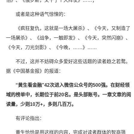
怕》、《俄罗斯，又干了个大阵仗》……；
或者是这种语气惊悚的：
《疯狂复仇，这就是一场大屠杀》、《今天，又制造了
一场屠杀》、《战争，一触即发》、《今天，突然闪崩》、
《今天，刀光剑影》、《今晚，……》……
不过，这并不妨碍众多爱好这些话题的读者趋之若鹜。
据《中国基金报》的报道：
“黄生看金融”42次进入微信公众号的500强。在财经领
域的榜单中，长期位于前20名。是头部账号。一章文章的阅
读量，少则10万+，多则几百万。
有评论指出：
黄生恰恰是用这样的内容，完成对读者群体的智商筛