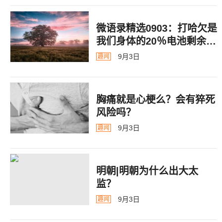
微语录精选0903：打哈欠是
我们身体的20％电池剩余警
告
9月3日
趣闻
胸痛就是心梗么？会有猝死
风险吗？
9月3日
趣闻
明朝|明朝为什么出大太
监？ ​​​
9月3日
趣闻