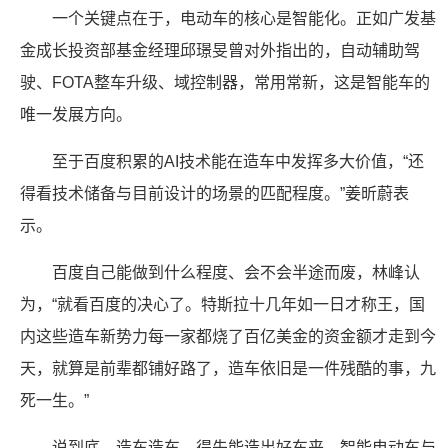
一个关键点在于，电动车的核心是智能化。正如广发基
金成长投资部基金经理邱璟旻曾对外指出的，自动辅助驾
驶、FOTA整车升级、域控制器，常用常新，这是智能车的
唯一发展方向。
至于百度积累的AI技术能在造车中发挥多大价值，“还
得看技术储备与目前设计的场景的匹配程度。”姜昕蔚表
示。
百度自己能做到什么程度、会不会半途而废，林峰认
为，“就看百度的决心了。特斯拉十几年如一日才称王，国
内这些造车新势力每一家都烧了百亿美金的资金额才走到今
天，就算是前辈都铺好路了，造车依旧是一件残酷的事，九
死一生。”
说到底，造车造车，得先能造出好车来。智能电动车与