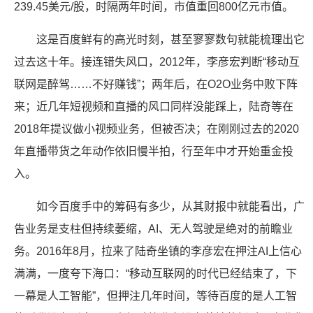
239.45美元/股，时隔两年时间，市值重回800亿元市值。
这是百度鲜有的高光时刻，甚至寥寥数句就能梳理出它
过去这十年。接连错失风口，2012年，李彦宏判断“移动互
联网是醉驾……不好赚钱”；两年后，在O2O业务中败下阵
来；近几年短视频和直播的风口同样没能踩上，陆奇等在
2018年提议做小视频业务，但被否决；在刚刚过去的2020
年直播带货之年动作依旧慢半拍，行至年中才开始重金投
入。
如今百度手中的筹码有多少，从其财报中就能看出，广
告业务是支柱但持续萎缩，AI、无人驾驶是绝对的前瞻业
务。2016年8月，拉来了陆奇坐镇的李彦宏在押注AI上信心
满满，一度夸下海口：“移动互联网的时代已经结束了，下
一幕是人工智能”，但押注几年时间，等待百度的是人工智