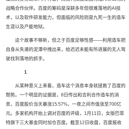
战略合作伙伴。百度的筹码是深耕多年但很难落地的AI技
术，以及软件研发能力，但面临的风险则是九死一生的造车
生涯以及产能地狱。
这个故事不够新，但之于百度足够性感——利用造车把
自身从失速的泥潭中拽出来，给迟迟未能有所进展的无人驾
驶找到落地的抓手。
1
从某种意义上来看，造车这个消息本身就拯救了百度的
颓势。一个明显的证据是，8日传出和吉利合作造车的消
息，百度股价当天暴涨15.57%，一夜之间市值涨至700亿
元。多家机构开始上调对百度的评级，1月11日，女版巴菲
特旗下三大基金同时加仓百度。截至12日收盘，百度报收