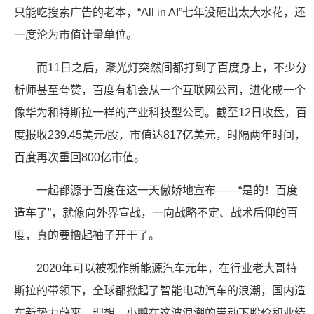
只能吃搜索广告的老本，“All in AI”七年没砸出太大水花，还
一度沦为市值计量单位。
而11日之后，聚光灯突然间都打到了百度身上，不少分
析师甚至夸赞，百度有机会从一个互联网公司，进化成一个
像华为和特斯拉一样的产业科技型公司。截至12日收盘，百
度报收239.45美元/股，市值达817亿美元，时隔两年时间，
百度再次重回800亿市值。
一起都源于百度在这一天傲娇地宣布——“是的！百度
造车了”，就像向外界宣战，一向战略不定、战术后仰的百
度，真的要撸起袖子开干了。
2020年可以被视作新能源汽车元年，在行业老大哥特
斯拉的带领下，全球都掀起了智能电动汽车的浪潮，国内造
车新势力蔚来、理想、小鹏在这波浪潮的带动下股价和业绩