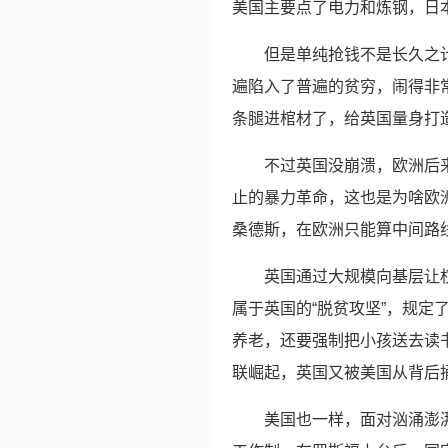
美国主要点了电力和炼钢，日
但是单纯抢钱不是长久之
遍陷入了普遍的贫穷，闹得非
条腿进棺材了，给英国量身打造
不过英国没崩溃，欧洲后
止的暴力革命，这也是为啥欧洲
桑德斯，在欧洲只能算中间路
英国通过大规模向基层让
属于英国的“脱贫攻坚”，规
养老，还要强制把小孩送去读
联崛起，英国又被美国从背后
美国也一样，面对汹涌澎