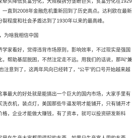
牵头降低贫富分化，大规模拆分垄断巨头，贫富分化在1929
一直到2008年金融危机重新回到了历史高点。达利欧在最新
裂程度和社会矛盾达到了1930年以来的最高峰。
济学家看好，觉得违背市场原则，影响效率，不过现实是强国
化，帮助基层脱困，不然注定走不远。用我们的话说，那叫“兼
也注意到了，这两年风向已经转了，“公平”的口号开始越来越
这事最大的好处就是能搞出一个巨大的国内市场，大家手里有
买洗衣机，装点灯，美国那些牛逼发明才能铺开，只有铺开才
价格，企业才能做大赚钱，有了资本，就可以投资研发新科
定是在生产大家都用得起的东西，如果只生产富人用的东西，