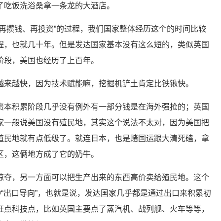
了吃饭洗浴桑拿一条龙的大酒店。
、再攒钱、再投资”的过程，我们国家整体经历这个的时间比较
程，也就几十年。但是发达国家基本没有这么短的，类似英国
阶段，美国也经历了上百年。
越来越快，因为技术赋能嘛，挖掘机铲土肯定比铁锹快。
资本积累阶段几乎没有例外有一部分钱是在海外强抢的；英国
家一般说美国没有殖民地，其实这个说法不太对，因为美国把
殖民地就有点低级了。就连日本，也是赌国运跟大清死磕，拿
区，这俩地方成了它的奶牛。
掠夺，另一方面可以把生产出来的东西高价卖给殖民地。这个
种“出口导向”，也就是说，发达国家几乎都是通过出口来积累初
狂点科技点，比如英国主要点了蒸汽机、战列舰、火车等等，