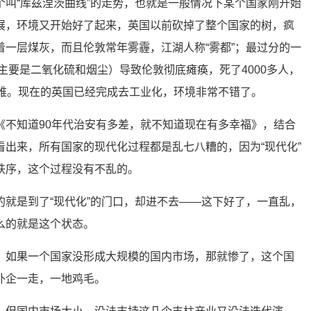
个叫“库兹涅茨曲线”的走势，也就是一般情况下某个国家刚开始
展，环境又开始好了起来，英国以前砍掉了整个国家的树，疯
着一层煤灰，而且伦敦常年雾霾，江湖人称“雾都”；最过分的一
（主要是二氧化硫和烟尘）导致伦敦彻底瘫痪，死了4000多人，
灾难。现在的英国已经完成去工业化，环境非常不错了。
《不知道90年代治安有多差，就不知道现在有多幸福》，结合
看出来，所有国家的现代化过程都是乱七八糟的，因为“现代化”
秩序，这个过程没有不乱的。
的就是到了“现代化”的门口，却进不去——这下好了，一直乱，
么的就是这个状态。
，如果一个国家没形成大规模的国内市场，那就惨了，这个国
外企一走，一地鸡毛。