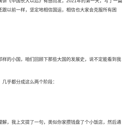
讲《中国长大以后》有感而发，2021年的第一天，写了一篇
还跟以前一样，坚定地相信国运，相信也大家会克服所有困
那样的小国，咱们回顾下那些大国的发展史，说不定能看到我
，几乎都分成这么两个阶段：
理解，我上文提了一句，类似你家攒钱盘了个小饭店，然后通