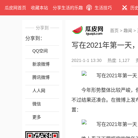
瓜皮网首页
收藏本站
分享生活的乐趣
生活技巧
历
分享到
首页
>
趣闻
>
分享到：
写在2021年第一天
QQ空间
2021-1-1 13:30
热度: 1,127
新浪微博
腾讯微博
今年形势整体比较严峻，
人人网
不过结果还凑合。在微博上发布
微信
置：
更多