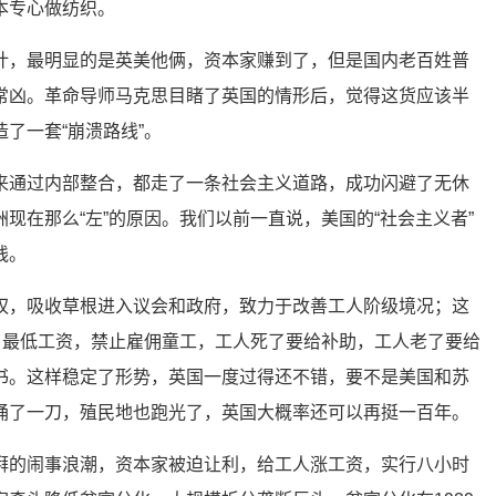
本专心做纺织。
计，最明显的是英美他俩，资本家赚到了，但是国内老百姓普
常凶。革命导师马克思目睹了英国的情形后，觉得这货应该半
了一套“崩溃路线”。
来通过内部整合，都走了一条社会主义道路，成功闪避了无休
现在那么“左”的原因。我们以前一直说，美国的“社会主义者”
线。
权，吸收草根进入议会和政府，致力于改善工人阶级境况；这
定了最低工资，禁止雇佣童工，工人死了要给补助，工人老了要给
书。这样稳定了形势，英国一度过得还不错，要不是美国和苏
捅了一刀，殖民地也跑光了，英国大概率还可以再挺一百年。
湃的闹事浪潮，资本家被迫让利，给工人涨工资，实行八小时