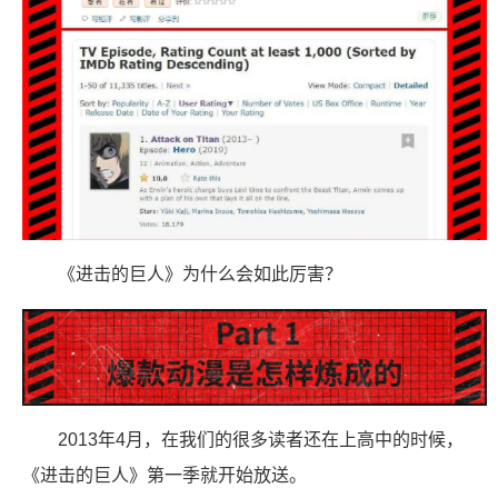
《进击的巨人》为什么会如此厉害？
2013年4月，在我们的很多读者还在上高中的时候，
《进击的巨人》第一季就开始放送。