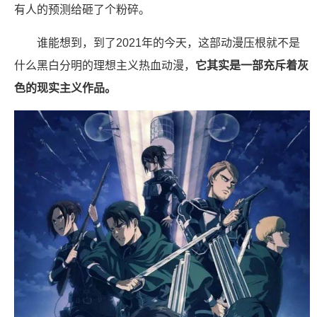
有人的预测给砸了个粉碎。
谁能想到，到了2021年的今天，这部动漫压根就不是
什么黑白分明的理想主义热血动漫，
它其实是一部充斥着灰
色的现实主义作品。