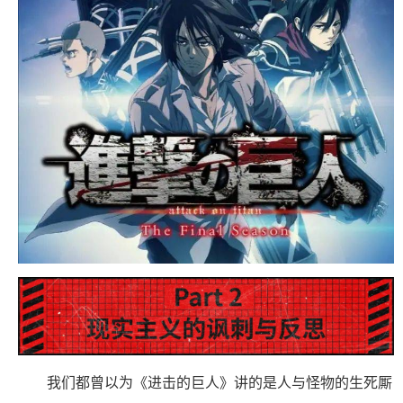
我们都曾以为《进击的巨人》讲的是人与怪物的生死厮