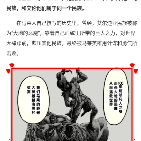
民族，和艾伦他们属于同一个民族。
在马莱人自己撰写的历史里，曾经，艾尔迪亚民族被称
为“大地的恶魔”，靠着自己血统里所带的巨人之力，对世界
大肆蹂躏，欺压其他民族，最终被马莱英雄用计谋和勇气所
击败。