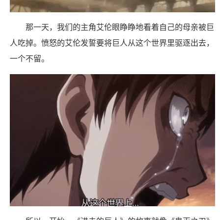
那一天，我们的主角艾伦眼睁睁地看着自己的母亲被巨
人吃掉。愤怒的艾伦发誓要将巨人从这个世界里驱逐出去，
一个不留。