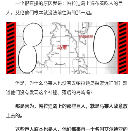
一个很直接的原因就是：帕拉迪岛上遍布着吃人的巨
人，艾伦他们根本就没法前往海的那一边。
但是，为什么马莱人也没有去帕拉迪岛探索远征呢？难
道他们没有发现这个神秘、落后的岛屿吗？
那是因为，帕拉迪岛上的那些巨人，就是马莱人故意放
上去的。
这些巨人原本也是人，他们都来自一个名叫艾尔迪亚的