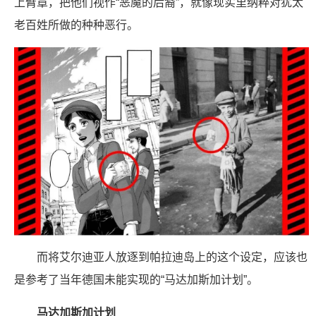
上臂章，把他们视作“恶魔的后裔”，就像现实里纳粹对犹太
老百姓所做的种种恶行。
而将艾尔迪亚人放逐到帕拉迪岛上的这个设定，应该也
是参考了当年德国未能实现的“马达加斯加计划”。
马达加斯加计划