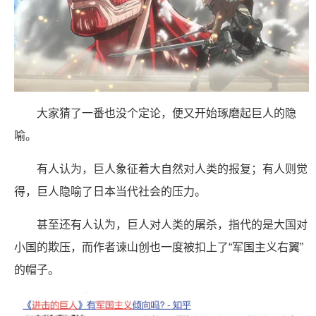
大家猜了一番也没个定论，便又开始琢磨起巨人的隐
喻。
有人认为，巨人象征着大自然对人类的报复；有人则觉
得，巨人隐喻了日本当代社会的压力。
甚至还有人认为，巨人对人类的屠杀，指代的是大国对
小国的欺压，而作者谏山创也一度被扣上了“军国主义右翼”
的帽子。