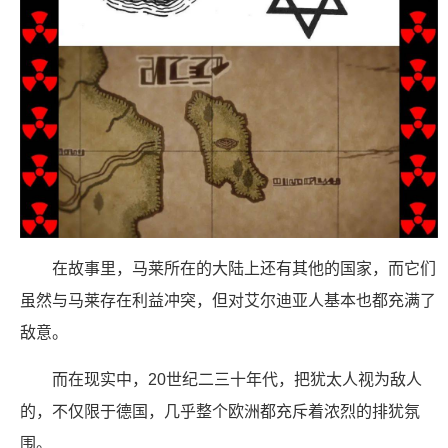
在故事里，马莱所在的大陆上还有其他的国家，而它们
虽然与马莱存在利益冲突，但对艾尔迪亚人基本也都充满了
敌意。
而在现实中，20世纪二三十年代，把犹太人视为敌人
的，不仅限于德国，几乎整个欧洲都充斥着浓烈的排犹氛
围。