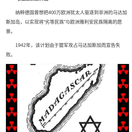
纳粹德国曾想把400万欧洲犹太人驱逐到非洲的马达加
斯加岛，以实现将“劣等民族”与欧洲雅利安民族隔离的愿
景。
1942年，该计划由于盟军攻占马达加斯加而宣告失
败。