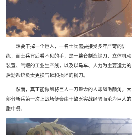
想要干掉一个巨人，一名士兵需要接受多年严苛的训
练，而士兵背后看不见的手，是一整套制造钢刀、立体机动
装置、气罐的工业生产线，以及以马车、人力为主要运力的
后勤系统负责更换气罐和损坏的钢刀。
然而，真正能做到将巨人一刀毙命的人却凤毛麟角，大
部分新兵第一次上战场便会由于缺乏实战经验而沦为巨人的
腹中餐。