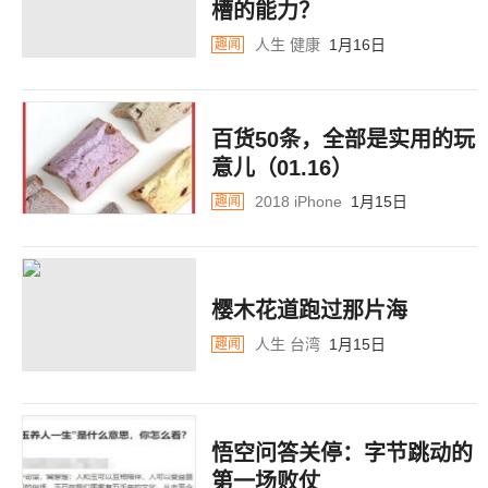
槽的能力？
人生
健康
1月16日
趣闻
百货50条，全部是实用的玩
意儿（01.16）
2018
iPhone
1月15日
趣闻
樱木花道跑过那片海
人生
台湾
1月15日
趣闻
悟空问答关停：字节跳动的
第一场败仗