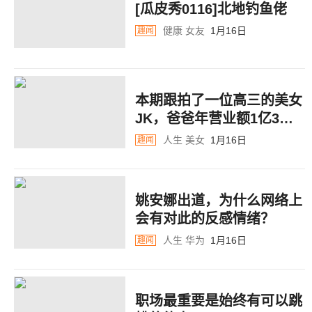
[瓜皮秀0116]​北地钓鱼佬
健康
女友
1月16日
趣闻
本期跟拍了一位高三的美女
JK，爸爸年营业额1亿3千
万，真实凡尔赛的感觉
人生
美女
1月16日
趣闻
姚安娜出道，为什么网络上
会有对此的反感情绪？
人生
华为
1月16日
趣闻
职场最重要是始终有可以跳