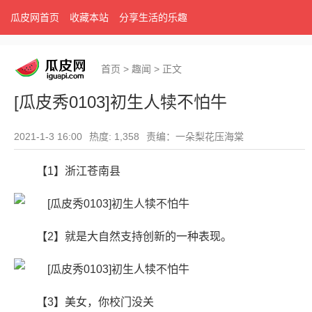
瓜皮网首页
收藏本站
分享生活的乐趣
首页
>
趣闻
>
正文
[瓜皮秀0103]初生人犊不怕牛
2021-1-3 16:00
热度: 1,358
责编：一朵梨花压海棠
【1】浙江苍南县
【2】就是大自然支持创新的一种表现。
【3】美女，你校门没关