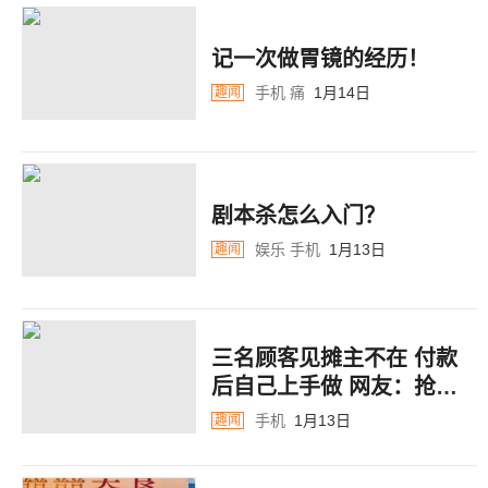
记一次做胃镜的经历！
手机
痛
1月14日
趣闻
剧本杀怎么入门？
娱乐
手机
1月13日
趣闻
三名顾客见摊主不在 付款
后自己上手做 网友：抢饭
碗来了？
手机
1月13日
趣闻