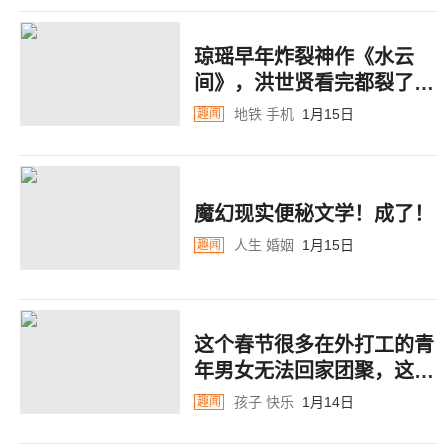
琼瑶早年炸裂神作《水云
间》，洪世贤看完都裂了
~~~
地铁
手机
1月15日
趣闻
魔幻现实便秘文学！成了！
人生
婚姻
1月15日
趣闻
这个春节很多在外打工的青
年男女无法回家团聚，这其
中，蕴藏着巨大的商机
孩子
快乐
1月14日
趣闻