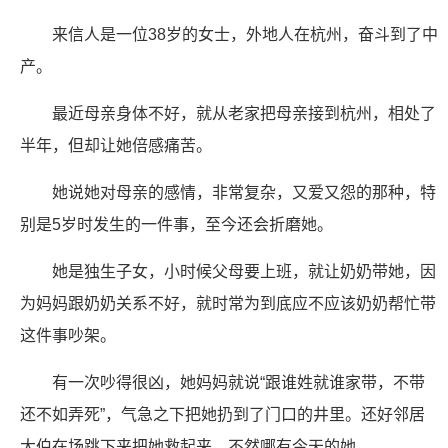
来信人是一位38岁的女士，外地人在杭州，奋斗到了中
产。
最近母亲身体不好，就从老家把母亲接到杭州，相处了
半年，但却让她倍感痛苦。
她说她对母亲的感情，非常复杂，又爱又怨的那种，特
别是5岁时发生的一件事，至今还会折磨她。
她是独生子女，小时候父母要上班，就让奶奶带她，因
为妈妈跟奶奶关系不好，就时常为到底应不应该奶奶帮忙带
这件事吵架。
有一次吵得很凶，她妈妈就说“跟谁姓就谁家带，不带
还不如弄死”，气急之下把她扔到了门口的井里。还好邻居
大伯在场跳下来把她救起来，不然哪有今天的她。