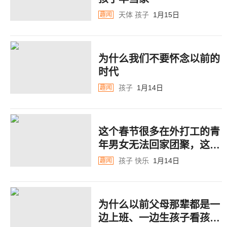
天体
孩子
1月15日
趣闻
为什么我们不要怀念以前的
时代
孩子
1月14日
趣闻
这个春节很多在外打工的青
年男女无法回家团聚，这其
中，蕴藏着巨大的商机
孩子
快乐
1月14日
趣闻
为什么以前父母那辈都是一
边上班、一边生孩子看孩